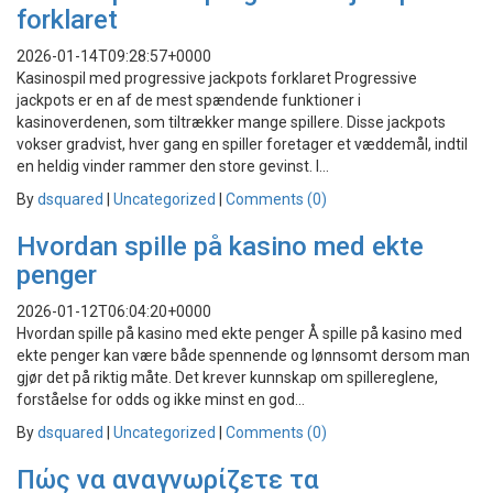
forklaret
2026-01-14T09:28:57+0000
Kasinospil med progressive jackpots forklaret Progressive
jackpots er en af de mest spændende funktioner i
kasinoverdenen, som tiltrækker mange spillere. Disse jackpots
vokser gradvist, hver gang en spiller foretager et væddemål, indtil
en heldig vinder rammer den store gevinst. I…
By
dsquared
|
Uncategorized
|
Comments (0)
Hvordan spille på kasino med ekte
penger
2026-01-12T06:04:20+0000
Hvordan spille på kasino med ekte penger Å spille på kasino med
ekte penger kan være både spennende og lønnsomt dersom man
gjør det på riktig måte. Det krever kunnskap om spillereglene,
forståelse for odds og ikke minst en god…
By
dsquared
|
Uncategorized
|
Comments (0)
Πώς να αναγνωρίζετε τα