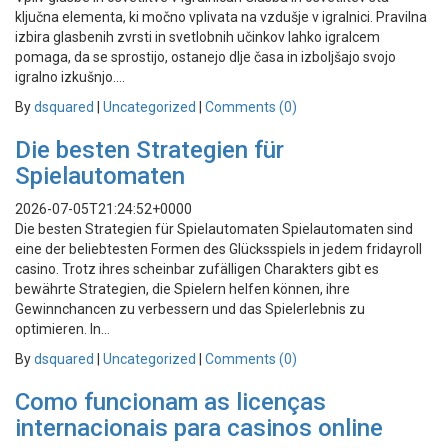
ključna elementa, ki močno vplivata na vzdušje v igralnici. Pravilna
izbira glasbenih zvrsti in svetlobnih učinkov lahko igralcem
pomaga, da se sprostijo, ostanejo dlje časa in izboljšajo svojo
igralno izkušnjo….
By
dsquared
|
Uncategorized
|
Comments (0)
Die besten Strategien für
Spielautomaten
2026-07-05T21:24:52+0000
Die besten Strategien für Spielautomaten Spielautomaten sind
eine der beliebtesten Formen des Glücksspiels in jedem fridayroll
casino. Trotz ihres scheinbar zufälligen Charakters gibt es
bewährte Strategien, die Spielern helfen können, ihre
Gewinnchancen zu verbessern und das Spielerlebnis zu
optimieren. In…
By
dsquared
|
Uncategorized
|
Comments (0)
Como funcionam as licenças
internacionais para casinos online