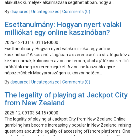
alakultak ki, melyek alkalmazása segíthet abban, hogy a…
By
dsquared
|
Uncategorized
|
Comments (0)
Esettanulmány: Hogyan nyert valaki
milliókat egy online kaszinóban?
2025-12-10T16:01:16+0000
Esettanulmány: Hogyan nyert valaki milliókat egy online
kaszinóban? A kaszinó világában a szerencse és a stratégia kéz a
kézben járnak, különösen az online térben, ahol a játékosok milliói
próbálják meg a szerencséjüket. Az online kaszinók egyre
népszerűbbek Magyarországon is, köszönhetően…
By
dsquared
|
Uncategorized
|
Comments (0)
The legality of playing at Jackpot City
from New Zealand
2025-12-09T03:54:15+0000
The legality of playing at Jackpot City from New Zealand Online
gambling has become increasingly popular in New Zealand, raising
questions about the legality of accessing offshore platforms. One