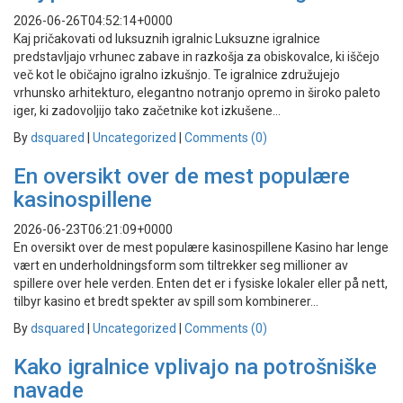
2026-06-26T04:52:14+0000
Kaj pričakovati od luksuznih igralnic Luksuzne igralnice
predstavljajo vrhunec zabave in razkošja za obiskovalce, ki iščejo
več kot le običajno igralno izkušnjo. Te igralnice združujejo
vrhunsko arhitekturo, elegantno notranjo opremo in široko paleto
iger, ki zadovoljijo tako začetnike kot izkušene…
By
dsquared
|
Uncategorized
|
Comments (0)
En oversikt over de mest populære
kasinospillene
2026-06-23T06:21:09+0000
En oversikt over de mest populære kasinospillene Kasino har lenge
vært en underholdningsform som tiltrekker seg millioner av
spillere over hele verden. Enten det er i fysiske lokaler eller på nett,
tilbyr kasino et bredt spekter av spill som kombinerer…
By
dsquared
|
Uncategorized
|
Comments (0)
Kako igralnice vplivajo na potrošniške
navade