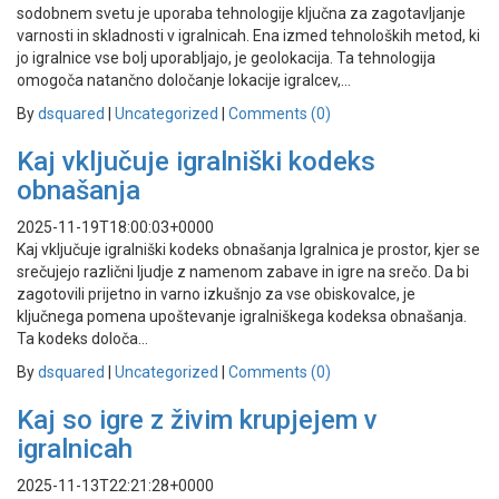
sodobnem svetu je uporaba tehnologije ključna za zagotavljanje
varnosti in skladnosti v igralnicah. Ena izmed tehnoloških metod, ki
jo igralnice vse bolj uporabljajo, je geolokacija. Ta tehnologija
omogoča natančno določanje lokacije igralcev,…
By
dsquared
|
Uncategorized
|
Comments (0)
Kaj vključuje igralniški kodeks
obnašanja
2025-11-19T18:00:03+0000
Kaj vključuje igralniški kodeks obnašanja Igralnica je prostor, kjer se
srečujejo različni ljudje z namenom zabave in igre na srečo. Da bi
zagotovili prijetno in varno izkušnjo za vse obiskovalce, je
ključnega pomena upoštevanje igralniškega kodeksa obnašanja.
Ta kodeks določa…
By
dsquared
|
Uncategorized
|
Comments (0)
Kaj so igre z živim krupjejem v
igralnicah
2025-11-13T22:21:28+0000