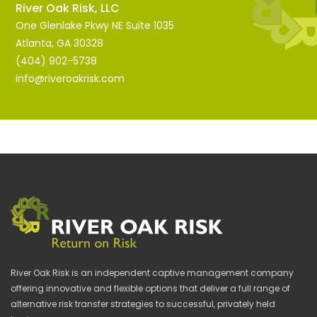
River Oak Risk, LLC
One Glenlake Pkwy NE Suite 1035
Atlanta, GA 30328
(404) 902-5738
info@riveroakrisk.com
River Oak Risk is an independent captive management company
offering innovative and flexible options that deliver a full range of
alternative risk transfer strategies to successful, privately held