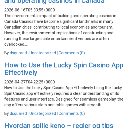
and operating casinos in Canada
2026-06-16T05:33:55+0000
The environmental impact of building and operating casinos in
Canada Casinos have become significant landmarks in many
Canadian cities, contributing to local economies and tourism.
However, the environmental implications of constructing and
running these large-scale entertainment venues are often
overlooked….
By
dsquared
|
Uncategorized
|
Comments (0)
How to Use the Lucky Spin Casino App
Effectively
2026-04-27T04:22:25+0000
How to Use the Lucky Spin Casino App Effectively Using the Lucky
Spin Casino app effectively requires a clear understanding of its
features and user interface. Designed for seamless gameplay, the
app offers various slots and table games with smooth…
By
dsquared
|
Uncategorized
|
Comments (0)
Hvordan spille keno – regler og tips