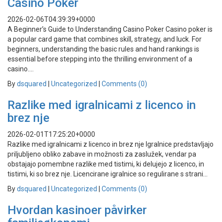
Casino Poker
2026-02-06T04:39:39+0000
A Beginner’s Guide to Understanding Casino Poker Casino poker is
a popular card game that combines skill, strategy, and luck. For
beginners, understanding the basic rules and hand rankings is
essential before stepping into the thrilling environment of a
casino….
By
dsquared
|
Uncategorized
|
Comments (0)
Razlike med igralnicami z licenco in
brez nje
2026-02-01T17:25:20+0000
Razlike med igralnicami z licenco in brez nje Igralnice predstavljajo
priljubljeno obliko zabave in možnosti za zaslužek, vendar pa
obstajajo pomembne razlike med tistimi, ki delujejo z licenco, in
tistimi, ki so brez nje. Licencirane igralnice so regulirane s strani…
By
dsquared
|
Uncategorized
|
Comments (0)
Hvordan kasinoer påvirker