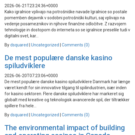
2026-06-21T23:24:36+0000
Kako igralnice vplivajo na potrošniške navade Igralnice so postale
pomemben dejavnik v sodobni potrošniški kulturi, saj vplivajo na
vedenje posameznikov in njihove finančne odločitve. Z razvojem
tehnologije in dostopom do interneta so se igralnice preselile tudi v
digitalni svet, kar…
By
dsquared
|
Uncategorized
|
Comments (0)
De mest populære danske kasino
spiludviklere
2026-06-20T07:23:06+0000
De mest populære danske kasino spiludviklere Danmark har længe
været kendt for sin innovative tilgang til spilindustrien, især inden
for kasino sektoren. Flere danske spiludviklere har markeret sig
globalt med kreative og teknologisk avancerede spil, der tiltrækker
spillere fra hele…
By
dsquared
|
Uncategorized
|
Comments (0)
The environmental impact of building