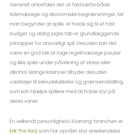
Generelt anbefales det at fastsætte både
tidsmæssige og økonomiske begrænsninger, før
man begynder at spille. At holde sig til et fast
budget og aldrig jagte tab er grundlæggende
principper for ansvarligt spil. Desuden kan det
være en god idé at tage regelmæssige pauser
og ikke spille under påvirkning af stress eller
alkohol. Mange kasinoer tilbyder desuden
værktøjer til selvudelukkelse og grænseindstilling,
som kan hjælpe spillere med at holde styr på
deres vaner.
En velkendt personlighed i iGaming-branchen er
Erik The Red
, som har opnået stor anerkendelse